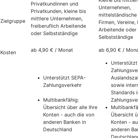
Privatkundinnen und
Unternehmen,
Privatkunden, kleine bis
mittelständische
mittlere Unternehmen,
Zielgruppe
Firmen, Vereine, 
freiberuflich Arbeitende
Arbeitende oder
oder Selbstständige
Selbstständige
ab 4,90 € / Monat
ab 6,90 € / Mon
Kosten
Unterstütz
Zahlungsver
Unterstützt SEPA-
Auslandsza
Zahlungsverkehr
sowie inter
Standards 
Multibankfähig:
Zahlungsve
Übersicht über alle Ihre
Multibankfä
Konten - auch die von
Übersicht üb
anderen Banken in
Konten - au
Deutschland
anderen Ba
Deutschlan