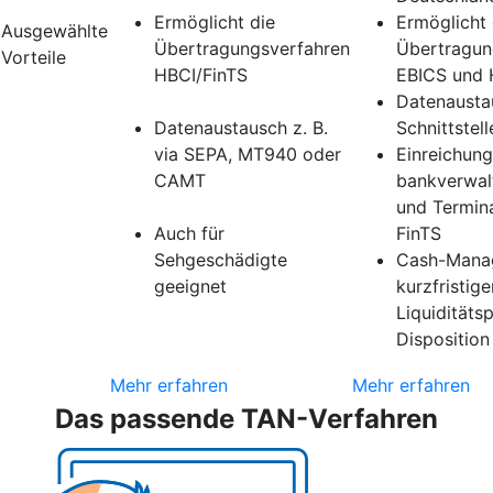
Ermöglicht die
Ermöglicht 
Ausgewählte
Übertragungsverfahren
Übertragun
Vorteile
HBCI/FinTS
EBICS und 
Datenausta
Datenaustausch z. B.
Schnittstell
via SEPA, MT940 oder
Einreichung
CAMT
bankverwal
und Termin
Auch für
FinTS
Sehgeschädigte
Cash-Mana
geeignet
kurzfristige
Liquiditäts
Disposition
Mehr erfahren
Mehr erfahren
Das passende TAN-Verfahren