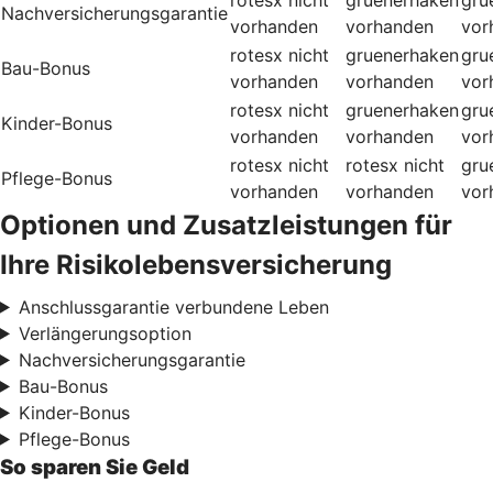
Nachversicherungsgarantie
vorhanden
vorhanden
vor
rotesx
nicht
gruenerhaken
gru
Bau-Bonus
vorhanden
vorhanden
vor
rotesx
nicht
gruenerhaken
gru
Kinder-Bonus
vorhanden
vorhanden
vor
rotesx
nicht
rotesx
nicht
gru
Pflege-Bonus
vorhanden
vorhanden
vor
Optionen und Zusatzleistungen für
Ihre Risikolebensversicherung
Anschlussgarantie verbundene Leben
Verlängerungsoption
Nachversicherungsgarantie
Bau-Bonus
Kinder-Bonus
Pflege-Bonus
So sparen Sie Geld