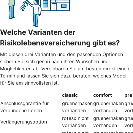
Welche Varianten der
Risikolebensversicherung gibt es?
Mit diesen drei Varianten und den passenden Optionen
sichern Sie sich genau nach Ihren Wünschen und
Möglichkeiten ab. Vereinbaren Sie am besten direkt einen
Termin und lassen Sie sich dazu beraten, welches Modell
für Sie am sinnvollsten ist.
classic
comfort
pr
Anschlussgarantie für
gruenerhaken
gruenerhaken
gru
verbundene Leben
vorhanden
vorhanden
vor
rotesx
nicht
gruenerhaken
gru
Verlängerungsoption
vorhanden
vorhanden
vor
rotesx
nicht
gruenerhaken
gru