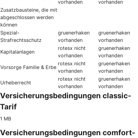
vorhanden
vorhanden
Zusatzbausteine, die mit
abgeschlossen werden
können
Spezial-
gruenerhaken
gruenerhaken
Strafrechtsschutz
vorhanden
vorhanden
rotesx
nicht
gruenerhaken
Kapitalanlagen
vorhanden
vorhanden
rotesx
nicht
gruenerhaken
Vorsorge Familie & Erbe
vorhanden
vorhanden
rotesx
nicht
gruenerhaken
Urheberrecht
vorhanden
vorhanden
Versicherungsbedingungen classic-
Tarif
1 MB
Versicherungsbedingungen comfort-