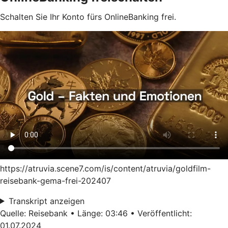
Schalten Sie Ihr Konto fürs OnlineBanking frei.
https://atruvia.scene7.com/is/content/atruvia/goldfilm-
reisebank-gema-frei-202407
Transkript anzeigen
Quelle: Reisebank • Länge: 03:46 • Veröffentlicht:
01.07.2024